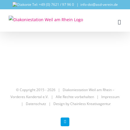
Zum
Tel: +49 (0) 7621 / 97 96 0
|
info-dst@asd-verein.de
Inhalt
springen
© Copyright 2015 -
2026 | Diakoniestation Weil am Rhein –
Vorderes Kandertal e.V.
| Alle Rechte vorbehalten |
Impressum
|
Datenschutz
| Design by
Chainless Kreativagentur
Facebook