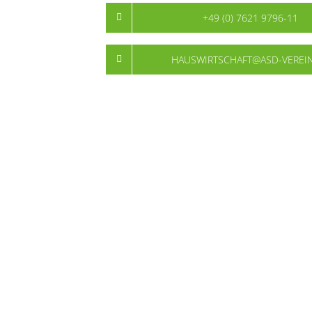
+49 (0) 7621 9796-11
HAUSWIRTSCHAFT@ASD-VEREIN