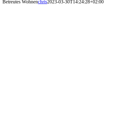
Betreutes Wohnen
chris
2023-03-30T14:24:28+02:00